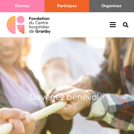
Donnez
Participez
Organisez
Devenez bénévole