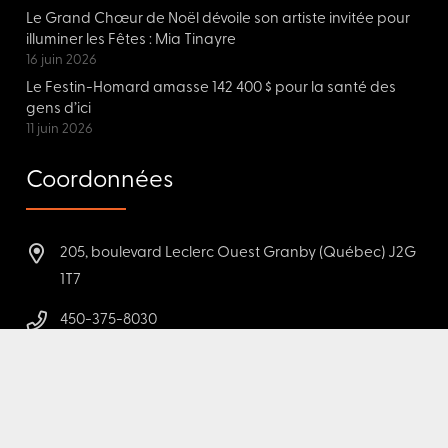
Le Grand Chœur de Noël dévoile son artiste invitée pour
illuminer les Fêtes : Mia Tinayre
16 juin 2026
Le Festin-Homard amasse 142 400 $ pour la santé des
gens d’ici
11 juin 2026
Coordonnées
205, boulevard Leclerc Ouest Granby (Québec) J2G
1T7
450-375-8030
450-375-8006
info@fondationchg.org