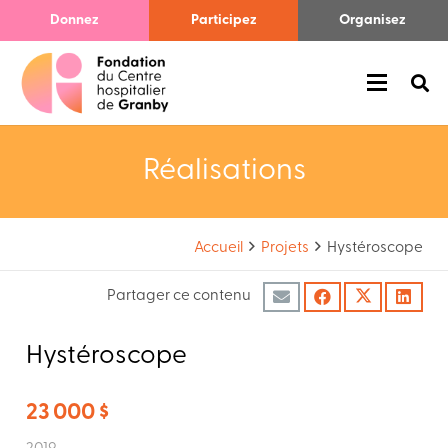
Donnez
Participez
Organisez
Réalisations
Accueil
Projets
Hystéroscope
Partager ce contenu
Hystéroscope
23 000 $